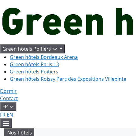
Aller
au
contenu
Green hôtels Poitiers
Green hôtels Bordeaux Arena
Green hôtels Paris 13
Green hôtels Poitiers
Green hôtels Roissy Parc des Expositions Villepinte
Dormir
Contact
FR
FR
EN
Menu
Nos hôtels